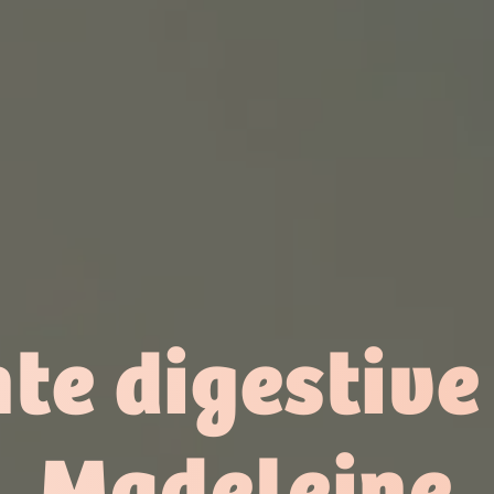
te digestive
Madeleine